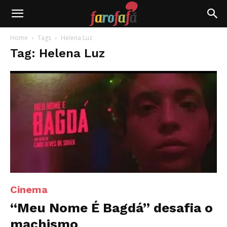
Farofafá
Home
Tags
Helena Luz
Tag: Helena Luz
Cinema
“Meu Nome É Bagdá” desafia o
machismo