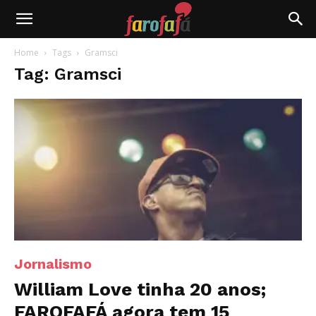
Farofafá
Home
Tags
Gramsci
Tag: Gramsci
Jornalismo
William Love tinha 20 anos;
FAROFAFÁ agora tem 15