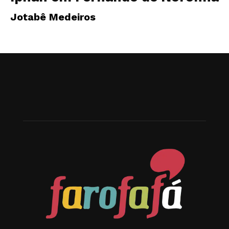
Jotabê Medeiros