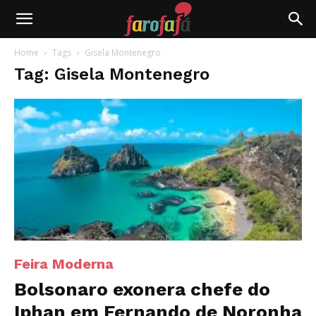
Farofafá
Home
Tags
Gisela Montenegro
Tag: Gisela Montenegro
Feira Moderna
Bolsonaro exonera chefe do
Iphan em Fernando de Noronha