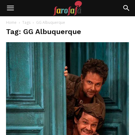
Farofafá
Home
Tags
GG Albuquerque
Tag: GG Albuquerque