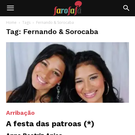
Farofafá
Home
Tags
Fernando & Sorocaba
Tag: Fernando & Sorocaba
Arribação
A festa das patroas (*)