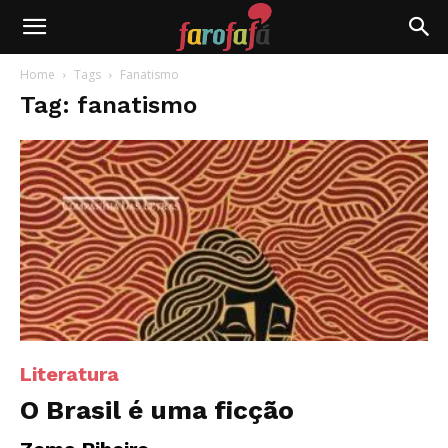
Farofafá
Home
Tags
Fanatismo
Tag: fanatismo
Literatura
O Brasil é uma ficção