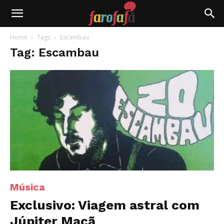
Farofafá
Home
Tags
Escambau
Tag: Escambau
Música
Exclusivo: Viagem astral com
Júpiter Maçã