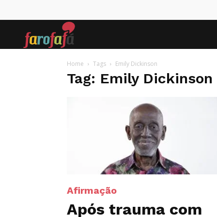
Farofafá
Home
Tags
Emily Dickinson
Tag: Emily Dickinson
Afirmação
Após trauma com