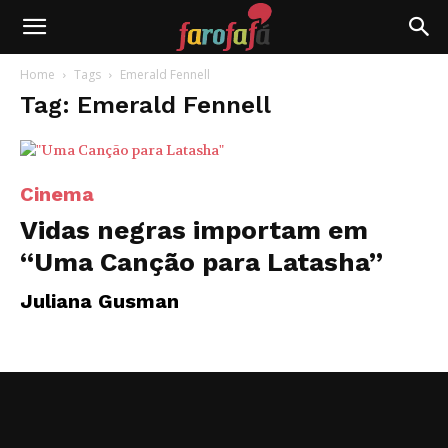
Farofafá
Home
Tags
Emerald Fennell
Tag: Emerald Fennell
Cinema
Vidas negras importam em
“Uma Canção para Latasha”
Juliana Gusman