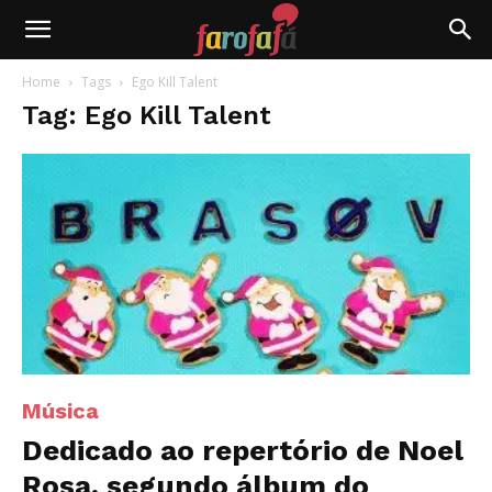
Farofafá
Home
Tags
Ego Kill Talent
Tag: Ego Kill Talent
Música
Dedicado ao repertório de Noel
Rosa, segundo álbum do