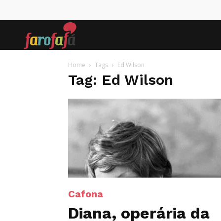
Farofafá
Home
Tags
Ed Wilson
Tag: Ed Wilson
Cafona
Diana, operária da