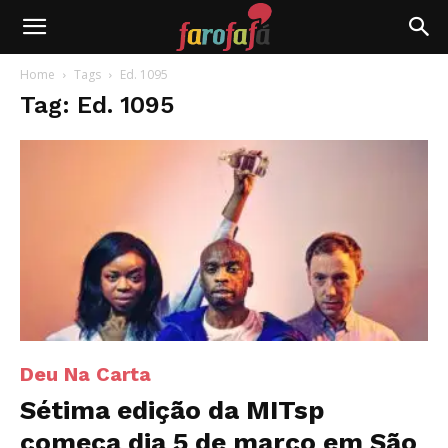
Farofafá
Home
Tags
Ed. 1095
Tag: Ed. 1095
Deu Na Carta
Sétima edição da MITsp
começa dia 5 de março em São