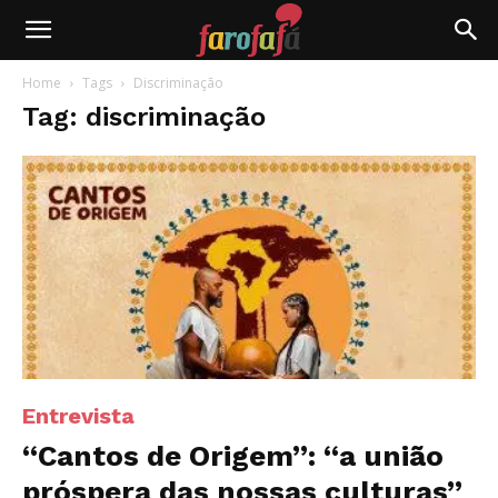
Farofafá
Home
Tags
Discriminação
Tag: discriminação
Entrevista
“Cantos de Origem”: “a união
próspera das nossas culturas”