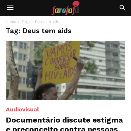
Farofafá
Home
Tags
Deus tem aids
Tag: Deus tem aids
Audiovisual
Documentário discute estigma
e preconceito contra pessoas