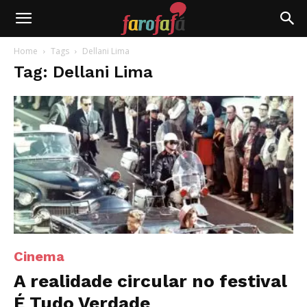
Farofafá
Home
Tags
Dellani Lima
Tag: Dellani Lima
Cinema
A realidade circular no festival
É Tudo Verdade