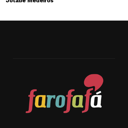
Jotabê Medeiros