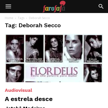
Farofafá
Home
Tags
Deborah Secco
Tag: Deborah Secco
Audiovisual
A estrela desce