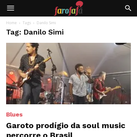
Farofafá
Home
Tags
Danilo Simi
Tag: Danilo Simi
Blues
Garoto prodígio da soul music
percorre o Brasil