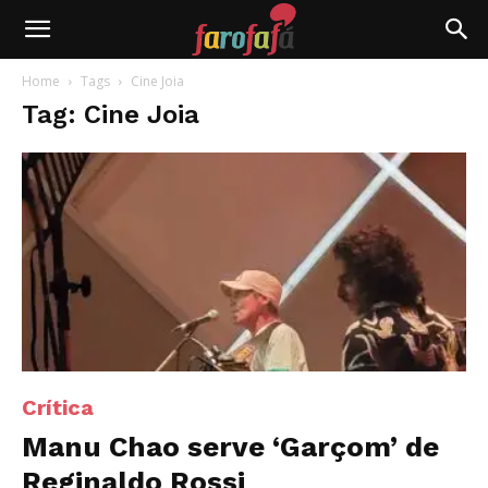
Farofafá
Home
Tags
Cine Joia
Tag: Cine Joia
Crítica
Manu Chao serve ‘Garçom’ de
Reginaldo Rossi