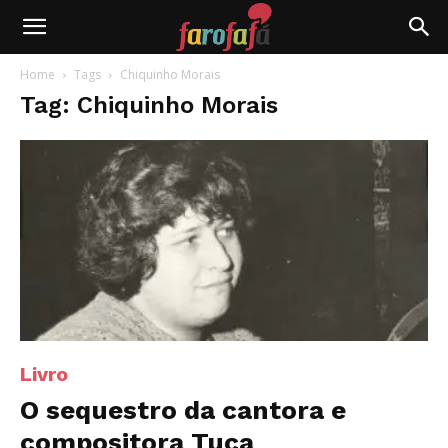
Farofafá
Home
Tags
Chiquinho Morais
Tag: Chiquinho Morais
Livro
O sequestro da cantora e
compositora Tuca