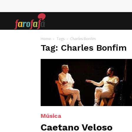
Farofafá
Home
Tags
Charles Bonfim
Tag: Charles Bonfim
Música
Caetano Veloso