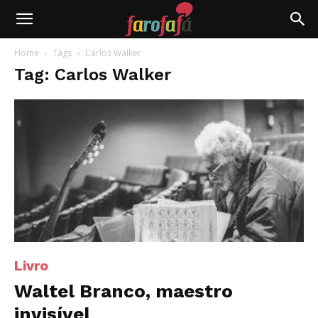
Farofafá
Home
Tags
Carlos Walker
Tag: Carlos Walker
Livro
Waltel Branco, maestro
invisível