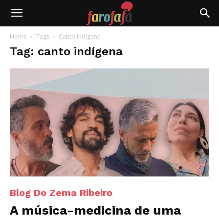
Farofafá
Home
Tags
Canto indígena
Tag: canto indígena
Blog Do Zema Ribeiro
A música-medicina de uma