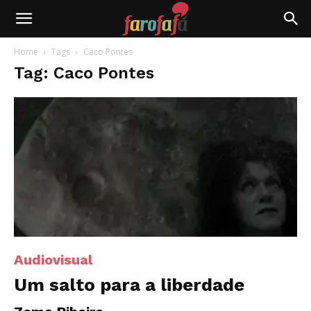
Farofafá
Home
Tags
Caco Pontes
Tag: Caco Pontes
Audiovisual
Um salto para a liberdade