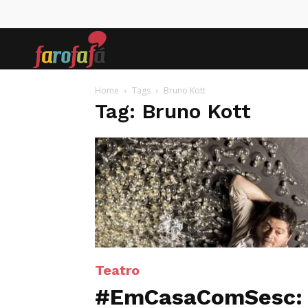
Farofafá
Home
Tags
Bruno Kott
Tag: Bruno Kott
Teatro
#EmCasaComSesc: