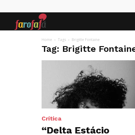
Farofafá
Home
Tags
Brigitte Fontaine
Tag: Brigitte Fontain
Crítica
“Delta Estácio