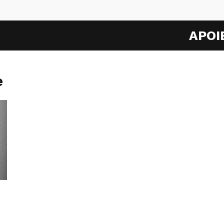
APOI
e