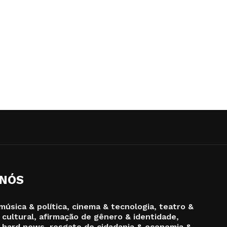
 NÓS
música & política, cinema & tecnologia, teatro &
 cultural, afirmação de gênero & identidade,
 hard news, resgate de cidadania & economia &