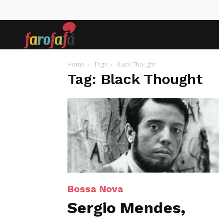
Farofafá
Home
Tags
Black Thought
Tag: Black Thought
Bossa Nova
Sergio Mendes,