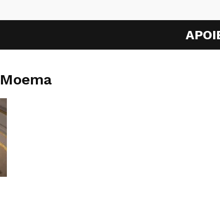
APOI
a Moema