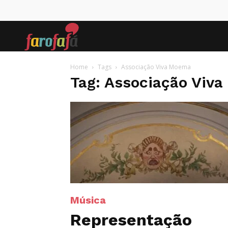
Farofafá
Home
Tags
Associação Viva Moema
Tag: Associação Viv
Música
Representação