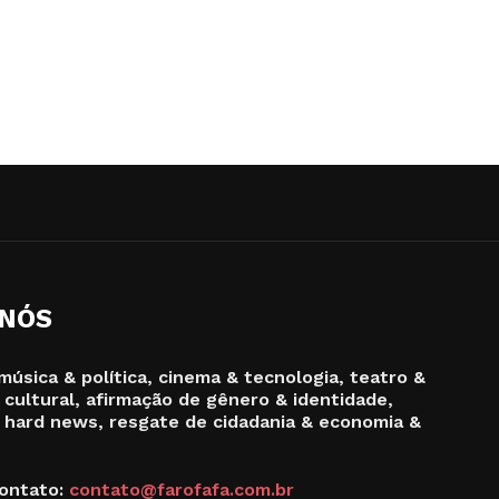
 NÓS
música & política, cinema & tecnologia, teatro &
 cultural, afirmação de gênero & identidade,
 hard news, resgate de cidadania & economia &
ontato:
contato@farofafa.com.br