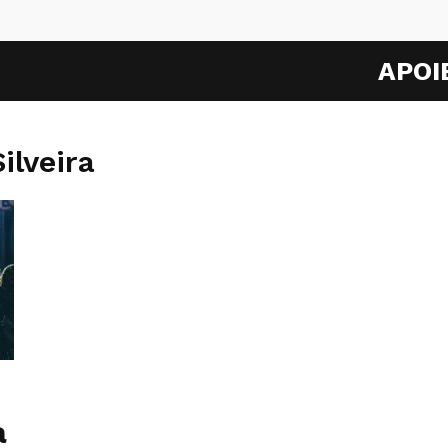
APOI
ilveira
a