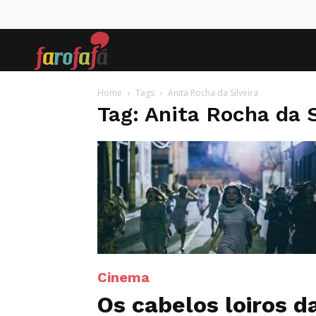
Farofafá
Home
Tags
Anita Rocha da Silveira
Tag: Anita Rocha da S
Cinema
Os cabelos loiros d