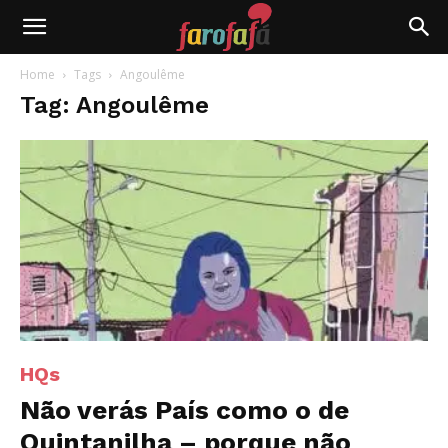
Farofafá
Home
Tags
Angoulême
Tag: Angoulême
HQs
Não verás País como o de
Quintanilha – porque não