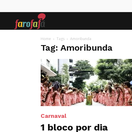
Farofafá
Home
Tags
Amoribunda
Tag: Amoribunda
Carnaval
1 bloco por dia