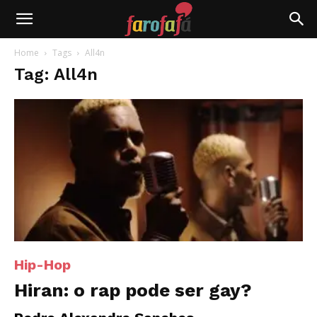
Farofafá
Home
Tags
All4n
Tag: All4n
Hip-Hop
Hiran: o rap pode ser gay?