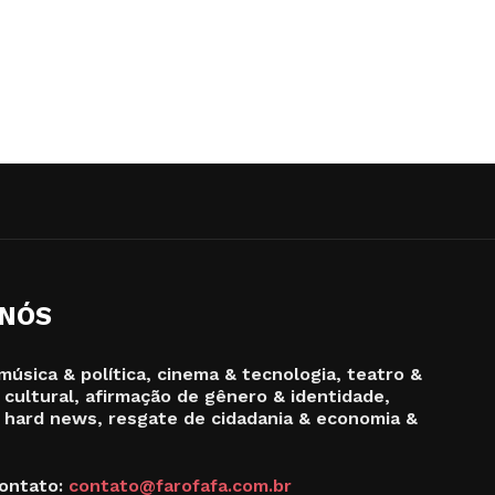
 NÓS
música & política, cinema & tecnologia, teatro &
 cultural, afirmação de gênero & identidade,
 hard news, resgate de cidadania & economia &
ontato:
contato@farofafa.com.br