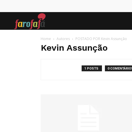
Farofafá
Home
Autores
POSTADO POR Kevin Assunção
Kevin Assunção
1 POSTS
0 COMENTÁRIO