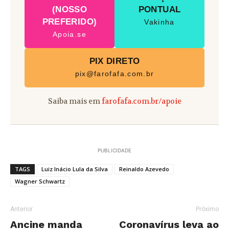
(NOSSO
PONTUAL
PREFERIDO)
Vakinha
Apoia.se
PIX DIRETO
pix@farofafa.com.br
Saiba mais em
farofafa.com.br/apoie
PUBLICIDADE
TAGS
Luiz Inácio Lula da Silva
Reinaldo Azevedo
Wagner Schwartz
Anterior
Próximo
Ancine manda
Coronavírus leva ao