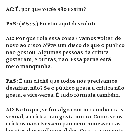
AC:
É, por que vocês são assim?
PAS:
(
Risos.
) Eu vim aqui descobrir.
AC:
Por que rola essa coisa? Vamos voltar de
novo ao disco
N9ve
, um disco de que o público
não gostou. Algumas pessoas da crítica
gostaram, e outras, não. Essa perna está
meio manquinha.
PAS:
É um clichê que todos nós precisamos
desafiar, não? Se o público gosta a crítica não
gosta, e vice-versa. É tudo fórmula também.
AC:
Noto que, se for algo com um cunho mais
sexual, a crítica não gosta muito. Como se os
críticos não tivessem pau nem comessem as
bocetas das mulheres deles. O cara não sente