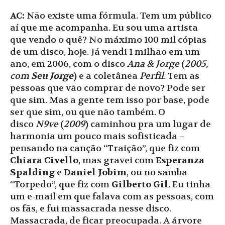
AC:
Não existe uma fórmula. Tem um público
aí que me acompanha. Eu sou uma artista
que vendo o quê? No máximo 100 mil cópias
de um disco, hoje. Já vendi 1 milhão em um
ano, em 2006, com o disco
Ana & Jorge
(
2005,
com
Seu Jorge
) e a coletânea
Perfil
. Tem as
pessoas que vão comprar de novo? Pode ser
que sim. Mas a gente tem isso por base, pode
ser que sim, ou que não também. O
disco
N9ve
(
2009
) caminhou pra um lugar de
harmonia um pouco mais sofisticada –
pensando na canção “Traição”, que fiz com
Chiara Civello
, mas gravei com
Esperanza
Spalding
e
Daniel Jobim
, ou no samba
“Torpedo”, que fiz com
Gilberto Gil
. Eu tinha
um e-mail em que falava com as pessoas, com
os fãs, e fui massacrada nesse disco.
Massacrada, de ficar preocupada. A árvore