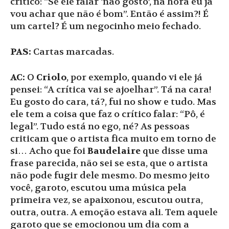
crítico: “Se ele falar ‘não gosto’, na hora eu já
vou achar que não é bom”. Então é assim?! É
um cartel? É um negocinho meio fechado.
PAS:
Cartas marcadas.
AC:
O
Criolo
, por exemplo, quando vi ele já
pensei: “A crítica vai se ajoelhar”. Tá na cara!
Eu gosto do cara, tá?, fui no show e tudo. Mas
ele tem a coisa que faz o crítico falar: “Pô, é
legal”. Tudo está no ego, né? As pessoas
criticam que o artista fica muito em torno de
si… Acho que foi
Baudelaire
que disse uma
frase parecida, não sei se esta, que o artista
não pode fugir dele mesmo. Do mesmo jeito
você, garoto, escutou uma música pela
primeira vez, se apaixonou, escutou outra,
outra, outra. A emoção estava ali. Tem aquele
garoto que se emocionou um dia com a