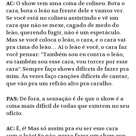
AC:
O show tem uma coisa de coliseu. Bota o
cara, bota o leão na frente dele e vamos ver.
Se você está no coliseu assistindo e vê um
cara que não se mexe, cagado de medo do
leão, querendo fugir, não é um espetáculo.
Mas se você coloca o leão, o cara, e o cara vai
pra cima do leão… Aí o leão é você, o cara faz
você pensar: “Também sou eu contra o leão,
eu também sou esse cara, vou torcer por esse
cara”. Sempre faço shows difíceis de fazer pra
mim. Às vezes faço canções difíceis de cantar,
que vão pra um refrão alto pra caralho.
PAS:
De fora, a sensação é de que o show é a
coisa mais difícil de todas que existem no seu
ofício.
AC:
É, é! Mas só assim pra eu ser esse cara
com o leão! Se não, posso fazer um show que