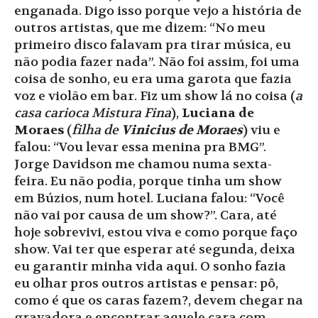
enganada. Digo isso porque vejo a história de
outros artistas, que me dizem: “No meu
primeiro disco falavam pra tirar música, eu
não podia fazer nada”. Não foi assim, foi uma
coisa de sonho, eu era uma garota que fazia
voz e violão em bar. Fiz um show lá no coisa (
a
casa carioca Mistura Fina
),
Luciana de
Moraes
(
filha de
Vinicius de Moraes
) viu e
falou: “Vou levar essa menina pra BMG”.
Jorge Davidson me chamou numa sexta-
feira. Eu não podia, porque tinha um show
em Búzios, num hotel. Luciana falou: “Você
não vai por causa de um show?”. Cara, até
hoje sobrevivi, estou viva e como porque faço
show. Vai ter que esperar até segunda, deixa
eu garantir minha vida aqui. O sonho fazia
eu olhar pros outros artistas e pensar: pô,
como é que os caras fazem?, devem chegar na
gravadora e encontrar aquele cara com