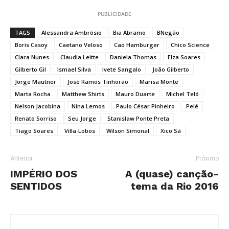
PUBLICIDADE
TAGS
Alessandra Ambrósio
Bia Abramo
BNegão
Boris Casoy
Caetano Veloso
Cao Hamburger
Chico Science
Clara Nunes
Claudia Leitte
Daniela Thomas
Elza Soares
Gilberto Gil
Ismael Silva
Ivete Sangalo
João Gilberto
Jorge Mautner
José Ramos Tinhorão
Marisa Monte
Marta Rocha
Matthew Shirts
Mauro Duarte
Michel Teló
Nelson Jacobina
Nina Lemos
Paulo César Pinheiro
Pelé
Renato Sorriso
Seu Jorge
Stanislaw Ponte Preta
Tiago Soares
Villa-Lobos
Wilson Simonal
Xico Sá
Anterior
Próximo
IMPÉRIO DOS
A (quase) canção-
SENTIDOS
tema da Rio 2016