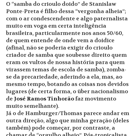
O “samba do crioulo doido” de Stanislaw
Ponte-Preta é filho dessa “vergonha alheia”;
com o ar condescendente e algo paternalista
muito em voga em certa inteligência
brasileira, particularmente nos anos 50/60,
de quem entende de onde vem a doidice
(afinal, não se poderia exigir do crioulo
criador de samba que soubesse direito quem
eram os vultos de nossa história para quem
virassem temas de escola de samba), zomba-
se da precariedade, aderindo a ela, mas, ao
mesmo tempo, botando as coisas nos devidos
lugares (de certa forma, o über nacionalismo
de
José Ramos Tinhorão
faz movimento
muito semelhante).
Já o de Hamburger/Thomas parece andar em
outra direção, algo que minha geração (deles
também) pode começar, por contraste, a
chamar de “orgulho alheio”. Pós-tropicalista,