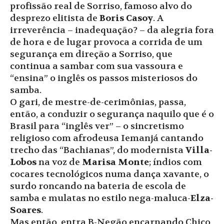
profissão real de Sorriso, famoso alvo do
desprezo elitista de
Boris Casoy
. A
irreverência – inadequação? – da alegria fora
de hora e de lugar provoca a corrida de um
segurança em direção a Sorriso, que
continua a sambar com sua vassoura e
“ensina” o inglês os passos misteriosos do
samba.
O gari, de mestre-de-cerimônias, passa,
então, a conduzir o segurança naquilo que é o
Brasil para “inglês ver” – o sincretismo
religioso com afrodeusa Iemanjá cantando
trecho das “Bachianas”, do modernista
Villa-
Lobos
na voz de
Marisa Monte
; índios com
cocares tecnológicos numa dança xavante, o
surdo roncando na bateria de escola de
samba e mulatas no estilo nega-maluca-
Elza-
Soares
.
Mas então, entra B-Negão encarnando Chico