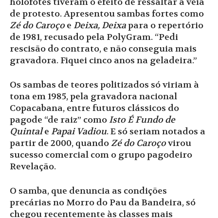
holofotes tiveram o efeito de ressaltar a veia
de protesto. Apresentou sambas fortes como
Zé do Caroço
e
Deixa, Deixa
para o repertório
de 1981, recusado pela PolyGram. “Pedi
rescisão do contrato, e não conseguia mais
gravadora. Fiquei cinco anos na geladeira.”
Os sambas de teores politizados só viriam à
tona em 1985, pela gravadora nacional
Copacabana, entre futuros clássicos do
pagode “de raiz” como
Isto É Fundo de
Quintal
e
Papai Vadiou
. E só seriam notados a
partir de 2000, quando
Zé do Caroço
virou
sucesso comercial com o grupo pagodeiro
Revelação.
O samba, que denuncia as condições
precárias no Morro do Pau da Bandeira, só
chegou recentemente às classes mais