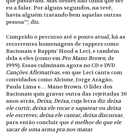
que passavam. Mas desses não tinha que ser
eu a falar. Por alguns segundos, na tevê,
havia alguém tratando bem aquelas outras
pessoa””, diz.
Cumprido o percurso até o ponto atual, há as
recorrentes homenagens de rappers como
Racionais e Rappin’ Hood a Leci, e também
dela a eles (como em
Pro Mano Brown
, de
1999). Essas culminam agora no CD e DVD
Canções Afirmativas
, em que Leci canta com
convidados como Alcione, Jorge Aragão,
Paula Lima e… Mano Brown. O líder dos
Racionais quis gravar outra das rejeitadas 30
anos atrás,
Deixa, Deixa
, cuja letra diz
deixa
ele curtir, deixa ele tocar e sapatear
ou
deixa
ele escrever, deixa ele cantar, deixa discursar
,
para então concluir que
é melhor do que ele
sacar de uma arma pra nos matar
.