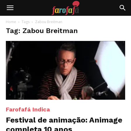
Farofafá
Home
Tags
Zabou Breitman
Tag: Zabou Breitman
Farofafá Indica
Festival de animação: Animage
completa 10 anos