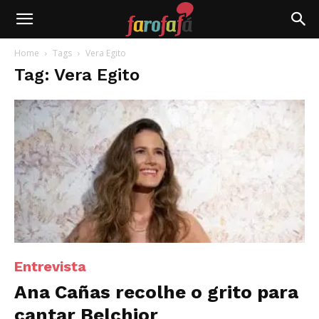
Farofafá
Home
Tags
Vera Egito
Tag: Vera Egito
Entrevista
Ana Cañas recolhe o grito para
cantar Belchior