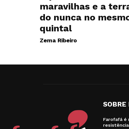
maravilhas e a terr
do nunca no mesm
quintal
Zema Ribeiro
SOBRE
Farofafá é 
resistência