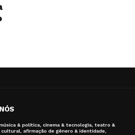
a
o
 NÓS
música & política, cinema & tecnologia, teatro &
 cultural, afirmação de gênero & identidade,