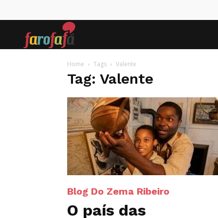
Farofafá
Home
Tags
Valente
Tag: Valente
Blog Do Zema Ribeiro
O país das