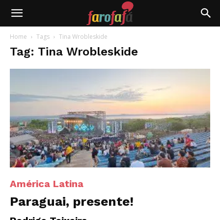
Farofafá
Home
Tags
Tina Wrobleskide
Tag: Tina Wrobleskide
América Latina
Paraguai, presente!