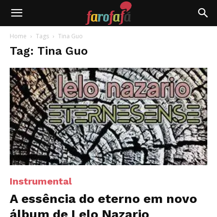
Farofafá
Home
Tags
Tina Guo
Tag: Tina Guo
Instrumental
A essência do eterno em novo
álbum de Lelo Nazario