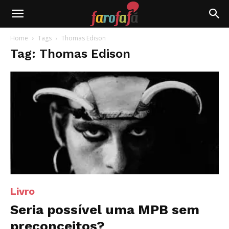
Farofafá
Home
Tags
Thomas Edison
Tag: Thomas Edison
Livro
Seria possível uma MPB sem
preconceitos?