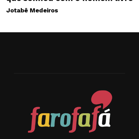
Jotabê Medeiros