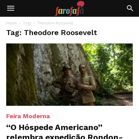
Farofafá
Home
Tags
Theodore Roosevelt
Tag: Theodore Roosevelt
Feira Moderna
“O Hóspede Americano”
relembra expedição Rondon-