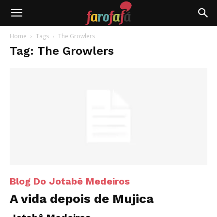
Farofafá
Home
Tags
The Growlers
Tag: The Growlers
Blog Do Jotabê Medeiros
A vida depois de Mujica