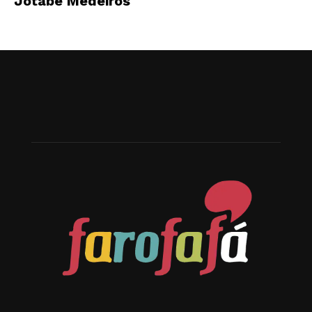
Jotabê Medeiros