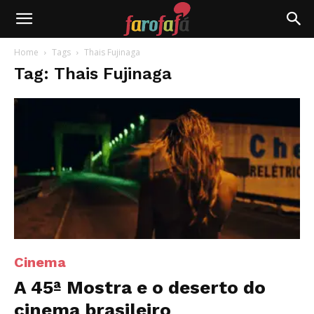
Farofafá
Home
Tags
Thais Fujinaga
Tag: Thais Fujinaga
Cinema
A 45ª Mostra e o deserto do
cinema brasileiro