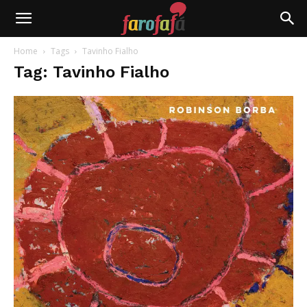
Farofafá
Home
Tags
Tavinho Fialho
Tag: Tavinho Fialho