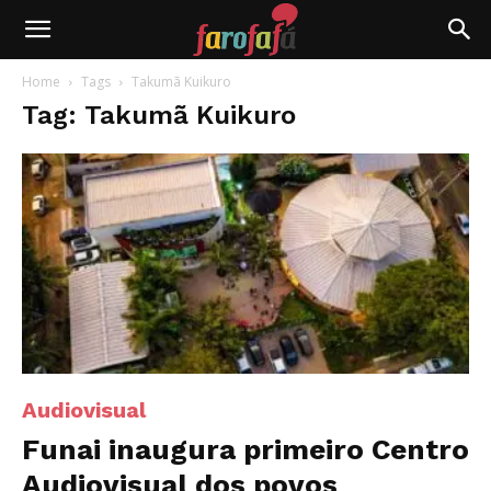
Farofafá
Home
Tags
Takumã Kuikuro
Tag: Takumã Kuikuro
Audiovisual
Funai inaugura primeiro Centro
Audiovisual dos povos