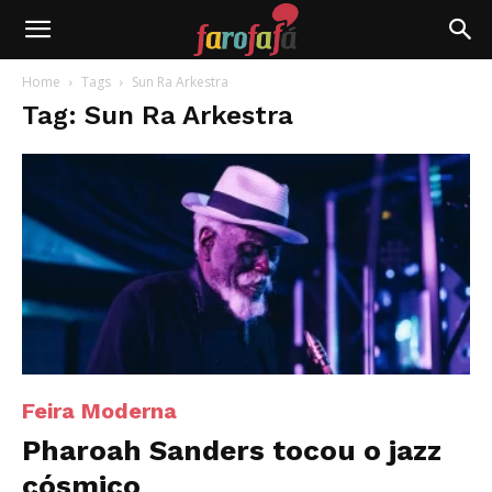
Farofafá
Home
Tags
Sun Ra Arkestra
Tag: Sun Ra Arkestra
Feira Moderna
Pharoah Sanders tocou o jazz
cósmico